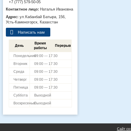
+7 (777) 579-50-05
Наталья Ивановна
ул.Кабанбай Батыра, 156,
Усть-Каменогорск, Казахстан
Написать нам
Время
День
Перерыв
работы
Понедельник
09:00 — 17:30
Вторник
09:00 — 17:30
Среда
09:00 — 17:30
Четверг
09:00 — 17:30
Пятница
09:00 — 17:30
Суббота
Выходной
Воскресенье
Выходной
Сайт со