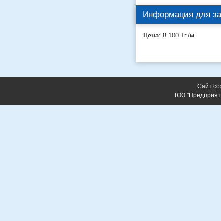
Информация для за
Цена:
8 100
Тг.
/м
Сайт со
ТОО "Предприят