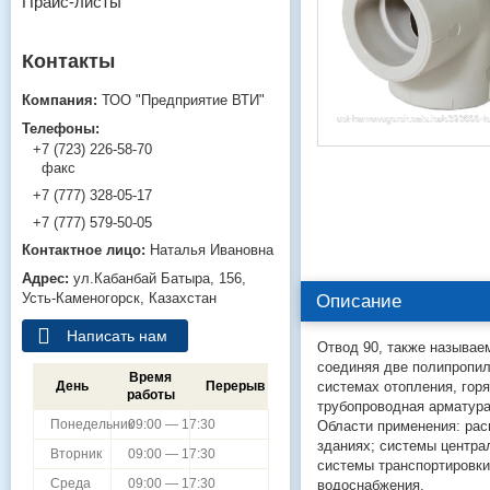
Прайс-листы
ТОО "Предприятие ВТИ"
+7 (723) 226-58-70
факс
+7 (777) 328-05-17
+7 (777) 579-50-05
Наталья Ивановна
ул.Кабанбай Батыра, 156,
Усть-Каменогорск, Казахстан
Описание
Написать нам
Отвод 90, также называе
соединяя две полипропи
Время
системах отопления, гор
День
Перерыв
работы
трубопроводная арматур
Понедельник
09:00 — 17:30
Области применения: ра
зданиях; системы центр
Вторник
09:00 — 17:30
системы транспортировки
Среда
09:00 — 17:30
водоснабжения.