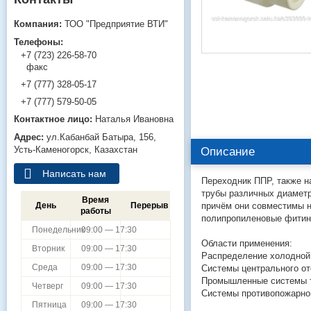
ТОО "Предприятие ВТИ"
+7 (723) 226-58-70
факс
+7 (777) 328-05-17
+7 (777) 579-50-05
Наталья Ивановна
ул.Кабанбай Батыра, 156,
Усть-Каменогорск, Казахстан
Описание
Написать нам
Переходник ППР, также н
трубы различных диаметр
Время
причём они совместимы н
День
Перерыв
работы
полипропиленовые фитинг
Понедельник
09:00 — 17:30
Области применения:
Вторник
09:00 — 17:30
Распределение холодной
Среда
09:00 — 17:30
Системы центрального о
Промышленные системы тр
Четверг
09:00 — 17:30
Системы противопожарно
Пятница
09:00 — 17:30