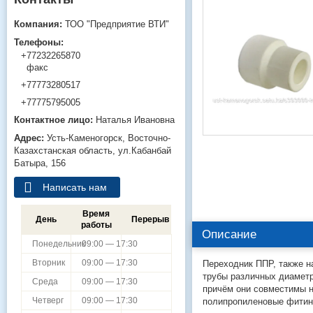
ТОО "Предприятие ВТИ"
+77232265870
факс
+77773280517
+77775795005
Наталья Ивановна
Усть-Каменогорск
Восточно-
Казахстанская область
ул.Кабанбай
Батыра, 156
Написать нам
Время
День
Перерыв
работы
Описание
Понедельник
09:00 — 17:30
Вторник
09:00 — 17:30
Переходник ППР, также н
трубы различных диаметр
Среда
09:00 — 17:30
причём они совместимы н
Четверг
09:00 — 17:30
полипропиленовые фитинг