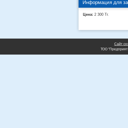
Информация для за
Цена:
2 300
Тг.
Сайт со
ТОО "Предприят