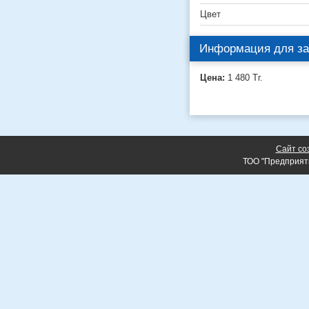
Цвет
Информация для за
Цена:
1 480
Тг.
Сайт со
ТОО "Предприят