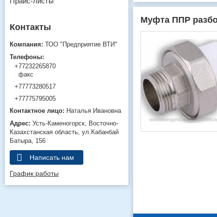
Прайс-листы
Муфта ППР разбор
ТОО "Предприятие ВТИ"
+77232265870
факс
+77773280517
+77775795005
Наталья Ивановна
Усть-Каменогорск
Восточно-
Казахстанская область
ул.Кабанбай
Батыра, 156
Написать нам
График работы