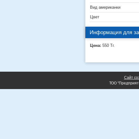
Вид американки
Цвет
Информация для за
Цена:
550
Тг.
Сайт со
ТОО "Предприят