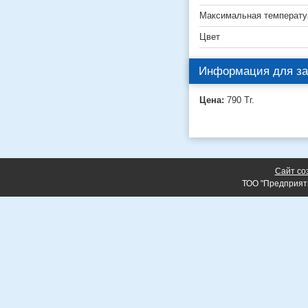
Максимальная температу
Цвет
Информация для за
Цена:
790
Тг.
Сайт со
ТОО "Предприят