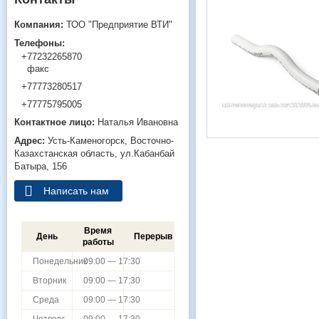
ТОО "Предприятие ВТИ"
+77232265870
факс
+77773280517
+77775795005
Наталья Ивановна
Усть-Каменогорск
Восточно-
Казахстанская область
ул.Кабанбай
Батыра, 156
Написать нам
Время
День
Перерыв
работы
Понедельник
09:00 — 17:30
Вторник
09:00 — 17:30
Среда
09:00 — 17:30