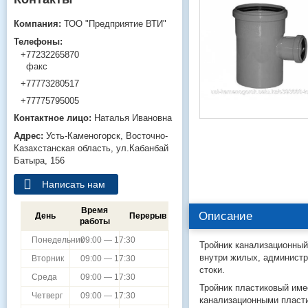
ТОО "Предприятие ВТИ"
+77232265870
факс
+77773280517
+77775795005
Наталья Ивановна
Усть-Каменогорск
Восточно-
Казахстанская область
ул.Кабанбай
Батыра, 156
Написать нам
Время
Описание
День
Перерыв
работы
Понедельник
09:00 — 17:30
Тройник канализационный
внутри жилых, администр
Вторник
09:00 — 17:30
стоки.
Среда
09:00 — 17:30
Тройник пластиковый имее
Четверг
09:00 — 17:30
канализационными пласти