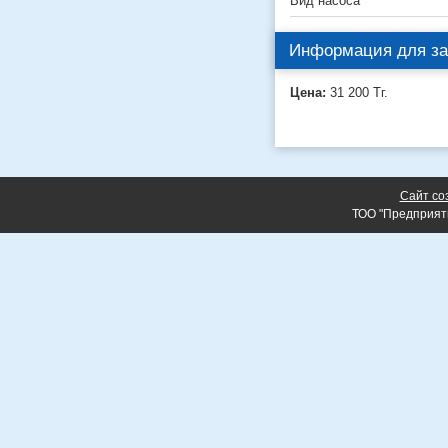
Вид насоса
Информация для за
Цена:
31 200
Тг.
Сайт со
ТОО "Предприят