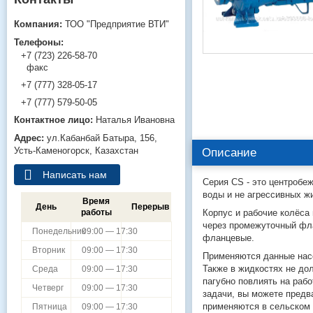
ТОО "Предприятие ВТИ"
+7 (723) 226-58-70
факс
+7 (777) 328-05-17
+7 (777) 579-50-05
Наталья Ивановна
ул.Кабанбай Батыра, 156,
Усть-Каменогорск, Казахстан
Описание
Написать нам
Серия CS - это центробе
воды и не агрессивных ж
Время
День
Перерыв
Корпус и рабочие колёса
работы
через промежуточный фла
Понедельник
09:00 — 17:30
фланцевые.
Вторник
09:00 — 17:30
Применяются данные насо
Также в жидкостях не до
Среда
09:00 — 17:30
пагубно повлиять на раб
Четверг
09:00 — 17:30
задачи, вы можете предв
применяются в сельском 
Пятница
09:00 — 17:30