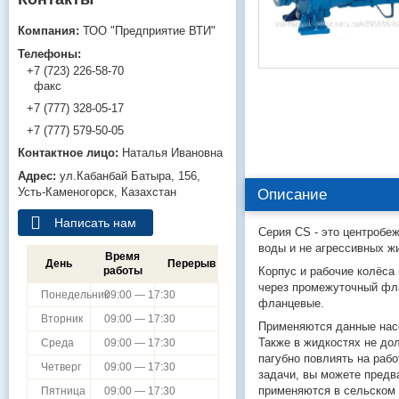
ТОО "Предприятие ВТИ"
+7 (723) 226-58-70
факс
+7 (777) 328-05-17
+7 (777) 579-50-05
Наталья Ивановна
ул.Кабанбай Батыра, 156,
Усть-Каменогорск, Казахстан
Описание
Написать нам
Серия CS - это центробе
воды и не агрессивных ж
Время
День
Перерыв
Корпус и рабочие колёса
работы
через промежуточный фла
Понедельник
09:00 — 17:30
фланцевые.
Вторник
09:00 — 17:30
Применяются данные насо
Также в жидкостях не до
Среда
09:00 — 17:30
пагубно повлиять на раб
Четверг
09:00 — 17:30
задачи, вы можете предв
применяются в сельском 
Пятница
09:00 — 17:30