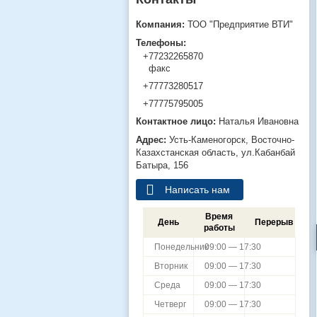
ТОО "Предприятие ВТИ"
+77232265870
факс
+77773280517
+77775795005
Наталья Ивановна
Усть-Каменогорск
Восточно-
Казахстанская область
ул.Кабанбай
Батыра, 156
Написать нам
Время
День
Перерыв
работы
Понедельник
09:00 — 17:30
Вторник
09:00 — 17:30
Среда
09:00 — 17:30
Четверг
09:00 — 17:30