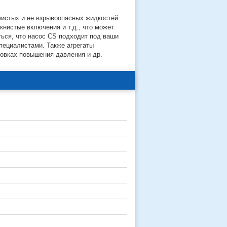
истых и не взрывоопасных жидкостей.
нистые включения и т.д., что может
ться, что насос CS подходит под ваши
пециалистами. Также агрегаты
новках повышения давления и др.
с