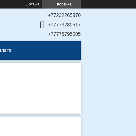
1 отзыв
Корзина
+77232265870
+77773280517
+77775795005
плата