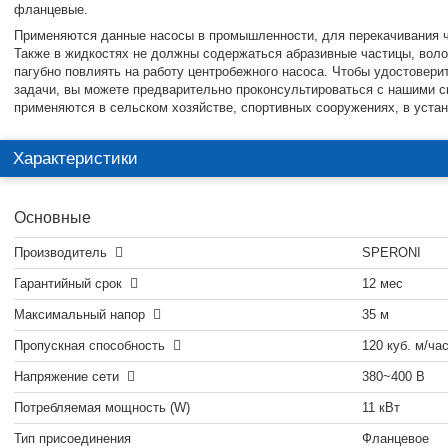
фланцевые.
Применяются данные насосы в промышленности, для перекачивания ч
Также в жидкостях не должны содержаться абразивные частицы, волок
пагубно повлиять на работу центробежного насоса. Чтобы удостовери
задачи, вы можете предварительно проконсультироваться с нашими с
применяются в сельском хозяйстве, спортивных сооружениях, в уста
Характеристики
Основные
Производитель
SPERONI
Гарантийный срок
12 мес
Максимальный напор
35 м
Пропускная способность
120 куб. м/ча
Напряжение сети
380~400 В
Потребляемая мощность (W)
11 кВт
Тип присоединения
Фланцевое