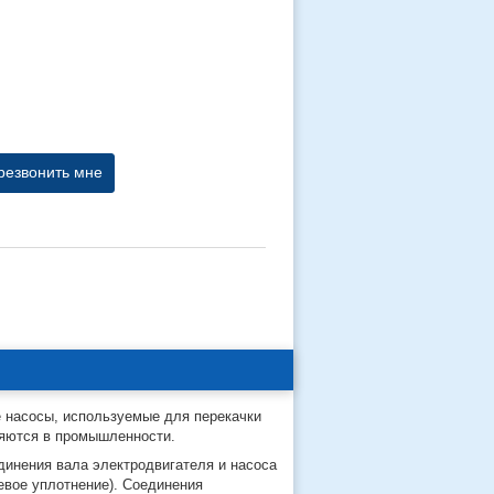
резвонить мне
 насосы, используемые для перекачки
няются в промышленности.
динения вала электродвигателя и насоса
евое уплотнение). Соединения