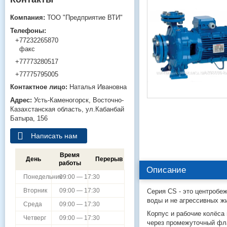
ТОО "Предприятие ВТИ"
+77232265870
факс
+77773280517
+77775795005
Наталья Ивановна
Усть-Каменогорск
Восточно-
Казахстанская область
ул.Кабанбай
Батыра, 156
Написать нам
Время
День
Перерыв
работы
Описание
Понедельник
09:00 — 17:30
Вторник
09:00 — 17:30
Серия CS - это центробе
воды и не агрессивных ж
Среда
09:00 — 17:30
Корпус и рабочие колёса
Четверг
09:00 — 17:30
через промежуточный фла