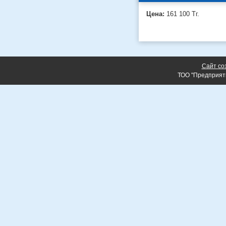
Цена:
161 100
Тг.
Сайт со
ТОО "Предприят