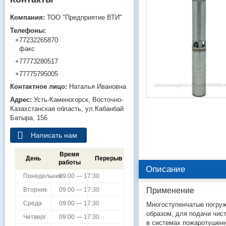
ТОО "Предприятие ВТИ"
+77232265870
факс
+77773280517
+77775795005
Наталья Ивановна
Усть-Каменогорск
Восточно-
Казахстанская область
ул.Кабанбай
Батыра, 156
Написать нам
Время
День
Перерыв
работы
Описание
Понедельник
09:00 — 17:30
Применение
Вторник
09:00 — 17:30
Среда
09:00 — 17:30
Многоступенчатые погру
образом, для подачи чис
Четверг
09:00 — 17:30
в системах пожаротушени