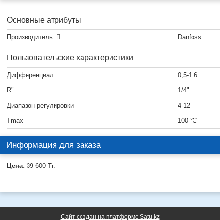
Основные атрибуты
Производитель
Danfoss
Пользовательские характеристики
Дифференциал
0,5-1,6
R"
1/4"
Диапазон регулировки
4-12
Тmax
100 °C
Информация для заказа
Цена:
39 600
Тг.
Сайт создан на платформе Satu.kz