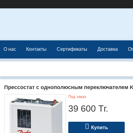
О нас
Контакты
Сертификаты
Доставка
О
Прессостат с однополюсным переключателем K
Под заказ
39 600
Тг.
Купить