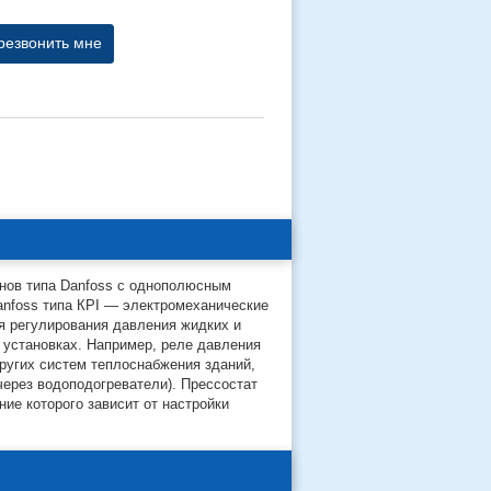
резвонить мне
онов типа Danfoss с однополюсным
anfoss типа КРI — электромеханические
 регулирования давления жидких и
 установках. Например, реле давления
других систем теплоснабжения зданий,
ерез водоподогреватели). Прессостат
е которого зависит от настройки