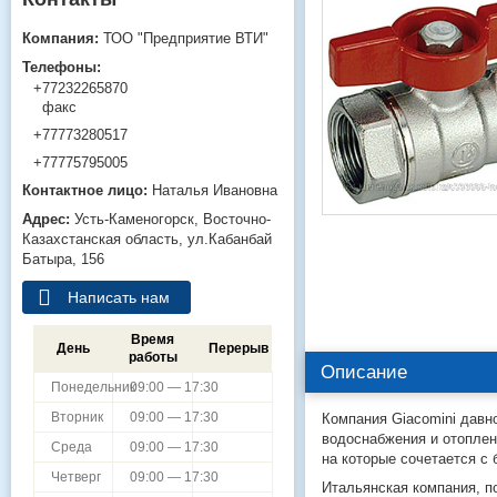
ТОО "Предприятие ВТИ"
+77232265870
факс
+77773280517
+77775795005
Наталья Ивановна
Усть-Каменогорск
Восточно-
Казахстанская область
ул.Кабанбай
Батыра, 156
Написать нам
Время
День
Перерыв
работы
Описание
Понедельник
09:00 — 17:30
Вторник
09:00 — 17:30
Компания Giacomini давн
водоснабжения и отоплен
Среда
09:00 — 17:30
на которые сочетается с
Четверг
09:00 — 17:30
Итальянская компания, п