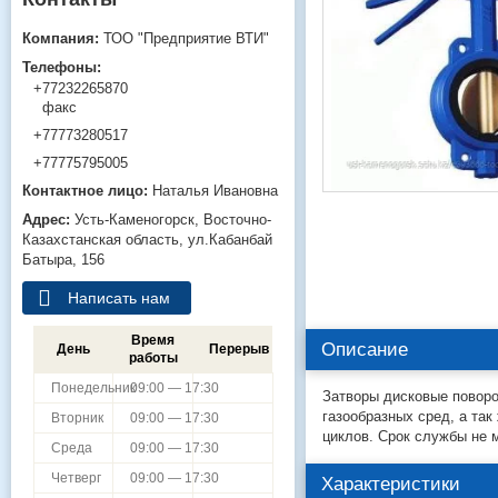
ТОО "Предприятие ВТИ"
+77232265870
факс
+77773280517
+77775795005
Наталья Ивановна
Усть-Каменогорск
Восточно-
Казахстанская область
ул.Кабанбай
Батыра, 156
Написать нам
Время
Описание
День
Перерыв
работы
Понедельник
09:00 — 17:30
Затворы дисковые поворо
газообразных сред, а так
Вторник
09:00 — 17:30
циклов. Срок службы не 
Среда
09:00 — 17:30
Четверг
09:00 — 17:30
Характеристики