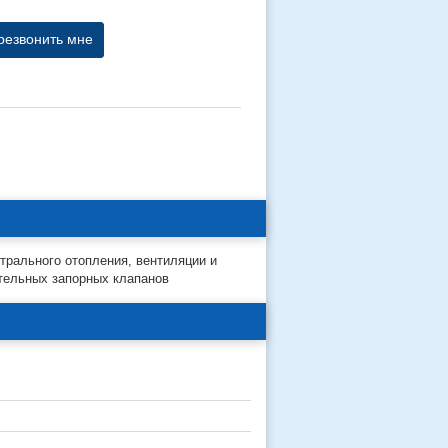
резвонить мне
трального отопления, вентиляции и
тельных запорных клапанов