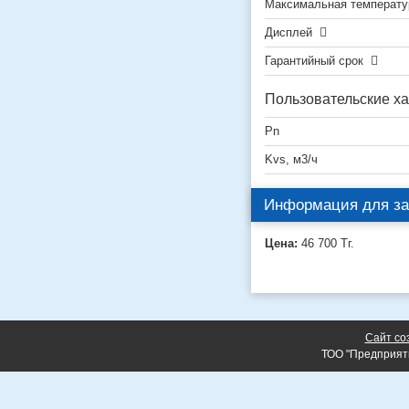
Максимальная температу
Дисплей
Гарантийный срок
Пользовательские ха
Pn
Kvs, м3/ч
Информация для за
Цена:
46 700
Тг.
Сайт со
ТОО "Предприят