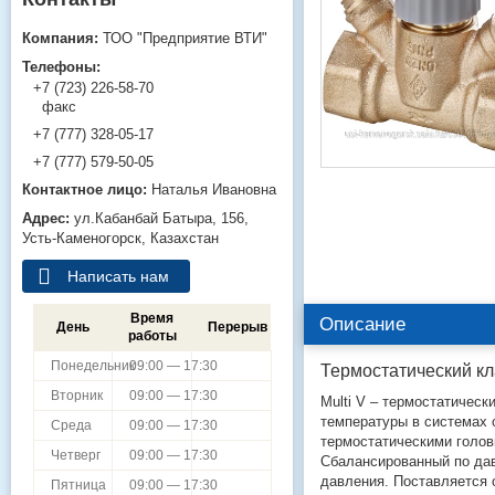
ТОО "Предприятие ВТИ"
+7 (723) 226-58-70
факс
+7 (777) 328-05-17
+7 (777) 579-50-05
Наталья Ивановна
ул.Кабанбай Батыра, 156,
Усть-Каменогорск, Казахстан
Написать нам
Время
Описание
День
Перерыв
работы
Понедельник
09:00 — 17:30
Термостатический к
Вторник
09:00 — 17:30
Multi V – термостатическ
температуры в системах 
Среда
09:00 — 17:30
термостатическими голов
Четверг
09:00 — 17:30
Сбалансированный по дав
давления. Поставляется 
Пятница
09:00 — 17:30