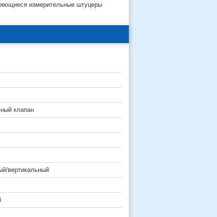
тняющиеся измерительные штуцеры
ный клапан
ый/вертикальный
й