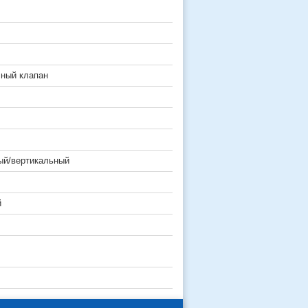
ный клапан
ый/вертикальный
й