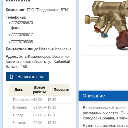
ТОО "Предприятие ВТИ"
+77232265870
факс
+77773280517
+77775795005
Наталья Ивановна
Усть-Каменогорск
Восточно-
Казахстанская область
ул.Кабанбай
Батыра, 156
Написать нам
Время
День
Перерыв
работы
Описание
Понедельник
09:00 — 17:30
Вторник
09:00 — 17:30
Балансировочный клапан 
различных областях. Он 
Среда
09:00 — 17:30
холодоснабжения, а такж
Четверг
09:00 — 17:30
Рукоятка с возможностью