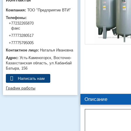
ТОО "Предприятие ВТИ"
+77232265870
факс
+77773280517
+77775795005
Наталья Ивановна
Усть-Каменогорск
Восточно-
Казахстанская область
ул.Кабанбай
Батыра, 156
Написать нам
График работы
Описание