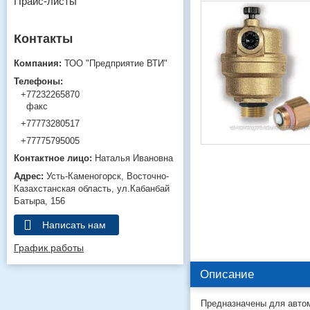
Прайс-листы
ТОО "Предприятие ВТИ"
+77232265870
факс
+77773280517
+77775795005
Наталья Ивановна
Усть-Каменогорск
Восточно-
Казахстанская область
ул.Кабанбай
Батыра, 156
Написать нам
График работы
Описание
Предназначены для автом