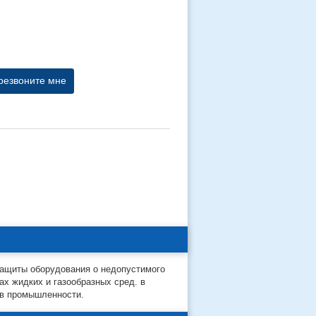
резвоните мне
защиты оборудования о недопустимого
х жидких и газообразных сред. в
ов промышленности.