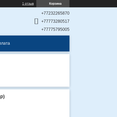
1 отзыв
Корзина
+77232265870
+77773280517
+77775795005
плата
р)