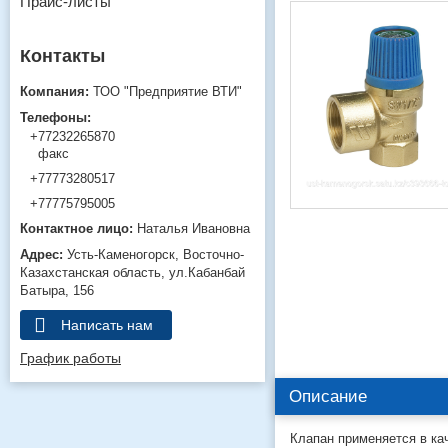
Прайс-листы
ТОО "Предприятие ВТИ"
+77232265870
факс
+77773280517
+77775795005
Наталья Ивановна
Усть-Каменогорск
Восточно-
Казахстанская область
ул.Кабанбай
Батыра, 156
Написать нам
График работы
Описание
Клапан применяется в ка