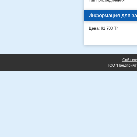
Тип присоединения
Информация для за
Цена:
91 700
Тг.
Сайт со
ТОО "Предприят