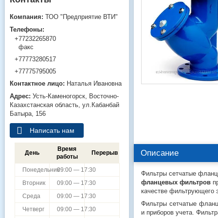
ТОО "Предприятие ВТИ"
+77232265870
факс
+77773280517
+77775795005
Наталья Ивановна
Усть-Каменогорск
Восточно-
Казахстанская область
ул.Кабанбай
Батыра, 156
Написать нам
Время
Описание
День
Перерыв
работы
Понедельник
09:00 — 17:30
Фильтры сетчатые фланц
фланцевых фильтров
пр
Вторник
09:00 — 17:30
качестве фильтрующего э
Среда
09:00 — 17:30
Фильтры сетчатые фланц
Четверг
09:00 — 17:30
и приборов учета. Фильт