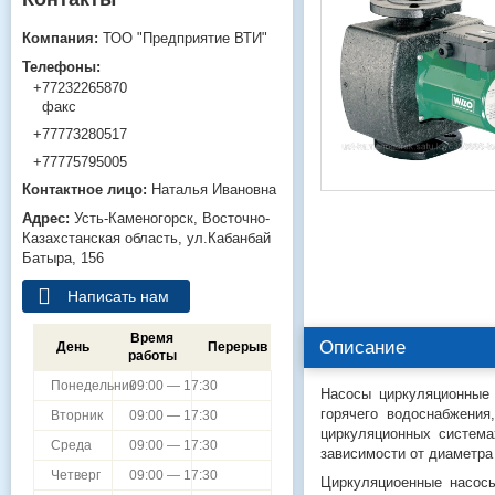
ТОО "Предприятие ВТИ"
+77232265870
факс
+77773280517
+77775795005
Наталья Ивановна
Усть-Каменогорск
Восточно-
Казахстанская область
ул.Кабанбай
Батыра, 156
Написать нам
Время
Описание
День
Перерыв
работы
Понедельник
09:00 — 17:30
Насосы циркуляционные
горячего водоснабжени
Вторник
09:00 — 17:30
циркуляционных систем
Среда
09:00 — 17:30
зависимости от диаметра
Четверг
09:00 — 17:30
Циркуляциоенные насос