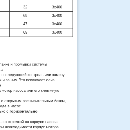
32
3х400
69
3х400
47
3х400
69
3х400
 пайке и промывки системы
са
ть последующий контроль или замену
 и за ним.Это исключает слив
а
а мотор насоса или его клеммную
е с открытым расширительным баком,
оде в насос
ько с
горизонтально
 со стрелкой на корпусе насоса
При необходимости корпус мотора