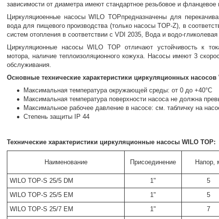
зависимости от диаметра имеют стандартное резьбовое и фланцевое 
Циркуляциоенные насосы WILO TOPпредназначены для перекачива
вода для пищевого производства (только насосы TOP-Z), в соответ
систем отопления в соответствии с VDI 2035, Вода и водо-гликолевая
Циркуляционные насосы WILO TOP отличают устойчивость к ток
мотора, наличие теплоизоляционного кожуха. Насосы имеют 3 скоро
обслуживания.
Основные технические характеристики
циркуляционных насосов 
Максимальная температура окружающей среды: от 0 до +40°C
Максимальная температура поверхности насоса не должна пре
Максимальное рабочее давление в насосе: см. табличку на насо
Степень защиты IP 44
Технические характеристики циркуляционные насосы WILO TOP:
Наименование
Присоединение
Напор, 
WILO TOP-S 25/5 DM
1"
5
WILO TOP-S 25/5 EM
1"
5
WILO TOP-S 25/7 EM
1"
7