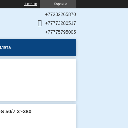
1 отзыв
Корзина
+77232265870
+77773280517
+77775795005
плата
 50/7 3~380