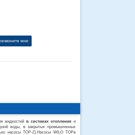
резвоните мне
ия жидкостей
в системах отопления
и
одной воды, в закрытых промышленных
лько насосы TOP-Z).Насосы WILO TOPв