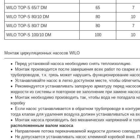
WILO TOP-S 65/7 DM
65
7
WILO TOP-S 80/10 DM
80
10
WILO TOP-S 80/7 DM
80
7
WILO TOP-S 100/10 DM
100
10
Монтаж циркуляционных насосов WILO
Перед установкой насоса необходимо снять теплоизоляцию.
Монтаж производится после завершения всех работ по сварке и
трубопроводов, т.к. грязь может нарушить функционирование насо
Устанавливайте насос в легко доступном месте, чтобы облегчи
Рекомендуется устанавливать запорную арматуру перед насосом
жидкости из системы и повторное ее заполнение при замене насос
Монтаж необходимо производить так, чтобы вода не попадала н
коробку
Если насос устанавливается в обратном трубопроводе в контур
тогда клапан для удаления воздуха должен устанавливаться на вх
Монтаж насоса производить без механических напряжений и тол
расположенным валом насоса
Направление потока перекачиваемой жидкости должно совпадать
Не допускается устанавливать насос клеммной коробкой вниз. 