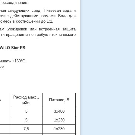
присоединение.
ния следующих сред: Питьевая вода и
ствии с действующими нормами, Вода для
 смесь в соотношении до 1:1.
ам блокировки или встроенная защита
сти вращения и не требуют технического
WILO Star RS:
вышать +160°C
се
Расход макс.,
м
Питание, В
м3/ч
5
3х400
5
1х230
7,5
1х230